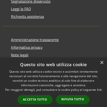
Segnalazione disservizio
Leggi le FAQ
Richiesta assistenza
Amministrazione trasparente
Informativa privacy
Note legali
×
Dichiarazione di accessibilità
Questo sito web utilizza cookie
Questo sito web utilizza cookie tecnici e assimilati strettamente
necessari al corretto funzionamento e alla navigazione del sito,
nonché un cookie tecnico analitico al solo fine di elaborare
informazioni statistiche, aggregate e anonime.
RSS
Copyright © 2026 • Comune di
Per maggiori dettagli, può consultare la cookie policy al seguente
link
Accessibilità
Cologne • Powered by
Privacy
Municipium
Accesso
•
RIFIUTA TUTTO
ACCETTA TUTTO
Cookie
redazione