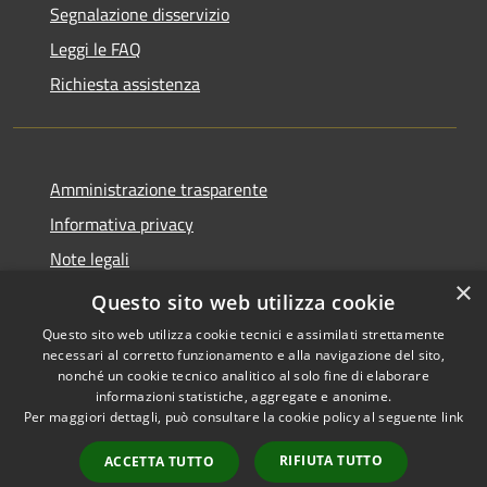
Segnalazione disservizio
Leggi le FAQ
Richiesta assistenza
Amministrazione trasparente
Informativa privacy
Note legali
×
Dichiarazione di accessibilità
Questo sito web utilizza cookie
Questo sito web utilizza cookie tecnici e assimilati strettamente
necessari al corretto funzionamento e alla navigazione del sito,
nonché un cookie tecnico analitico al solo fine di elaborare
informazioni statistiche, aggregate e anonime.
RSS
Copyright © 2026 • Comune di
Per maggiori dettagli, può consultare la cookie policy al seguente
link
Accessibilità
Cologne • Powered by
Privacy
Municipium
Accesso
•
RIFIUTA TUTTO
ACCETTA TUTTO
Cookie
redazione