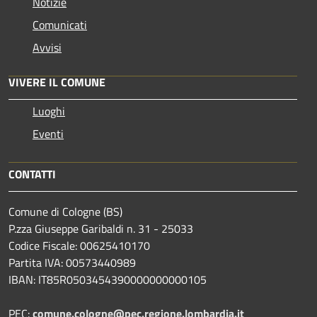
Notizie
Comunicati
Avvisi
VIVERE IL COMUNE
Luoghi
Eventi
CONTATTI
Comune di Cologne (BS)
P.zza Giuseppe Garibaldi n. 31 - 25033
Codice Fiscale: 00625410170
Partita IVA: 00573440989
IBAN: IT85R0503454390000000000105
PEC:
comune.cologne@pec.regione.lombardia.it