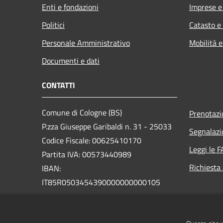
Enti e fondazioni
Imprese 
Politici
Catasto e
Personale Amministrativo
Mobilità e
Documenti e dati
CONTATTI
Comune di Cologne (BS)
Prenotaz
P.zza Giuseppe Garibaldi n. 31 - 25033
Segnalazi
Codice Fiscale: 00625410170
Leggi le 
Partita IVA: 00573440989
Richiesta
IBAN:
IT85R0503454390000000000105
PEC:
comune.cologne@pec.regione.lombardia.it