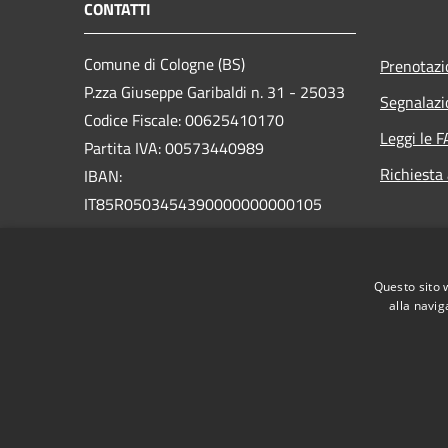
CONTATTI
Comune di Cologne (BS)
Prenotaz
P.zza Giuseppe Garibaldi n. 31 - 25033
Segnalazi
Codice Fiscale: 00625410170
Leggi le 
Partita IVA: 00573440989
Richiesta
IBAN:
IT85R0503454390000000000105
PEC:
comune.cologne@pec.regione.lombardia.it
Questo sito 
Centralino Unico: +39 030 7058111
alla navig
RSS
Accessibilità
Privacy
Cookie
Mappa de