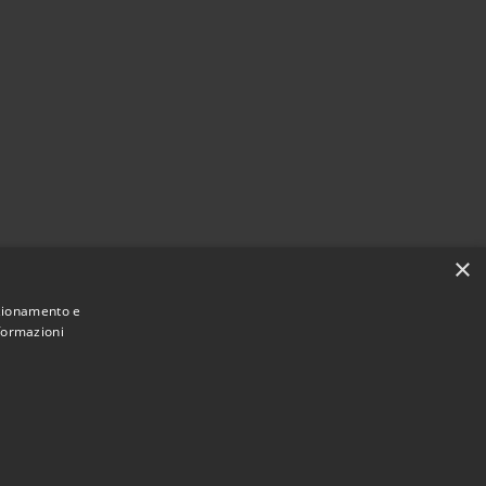
×
nzionamento e
nformazioni
Municipium
Accesso redazione
i Cologne • Powered by
•