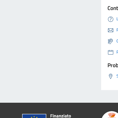
Cont
Prob