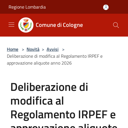
Salta al contenuto principale
Regione Lombardia
Comune di Cologne
Home
>
Novità
>
Avvisi
>
Deliberazione di modifica al Regolamento IRPEF e
approvazione aliquote anno 2026
Deliberazione di
modifica al
Regolamento IRPEF e
approvazione aliquote