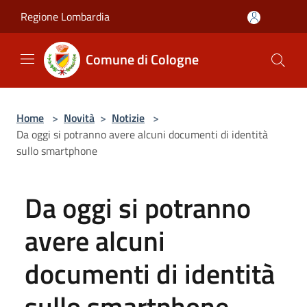
Salta al contenuto principale
Regione Lombardia
Comune di Cologne
Home
>
Novità
>
Notizie
>
Da oggi si potranno avere alcuni documenti di identità
sullo smartphone
Da oggi si potranno
avere alcuni
documenti di identità
sullo smartphone