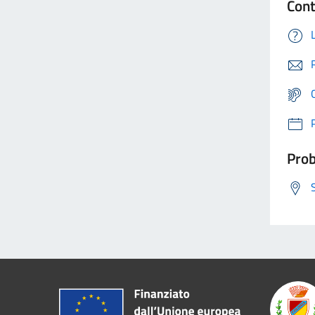
Cont
Prob