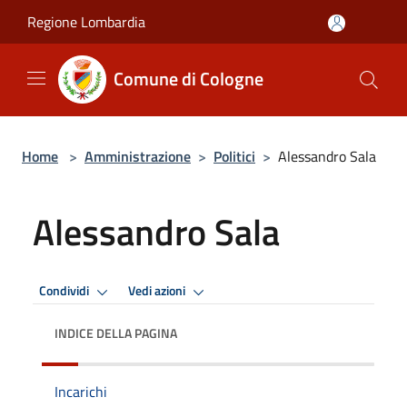
Salta al contenuto principale
Regione Lombardia
Comune di Cologne
Home
>
Amministrazione
>
Politici
>
Alessandro Sala
Alessandro Sala
Condividi
Vedi azioni
INDICE DELLA PAGINA
Incarichi