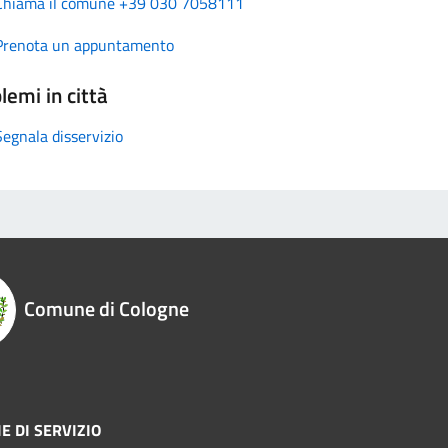
Chiama il comune +39 030 7058111
Prenota un appuntamento
lemi in città
Segnala disservizio
Comune di Cologne
E DI SERVIZIO