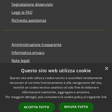
Segnalazione disservizio
Leggi le FAQ
Richiesta assistenza
Amministrazione trasparente
Informativa privacy
Note legali
×
Dichiarazione di accessibilità
Questo sito web utilizza cookie
Questo sito web utilizza cookie tecnici e assimilati strettamente
necessari al corretto funzionamento e alla navigazione del sito,
nonché un cookie tecnico analitico al solo fine di elaborare
informazioni statistiche, aggregate e anonime.
RSS
Copyright © 2026 • Comune di
Per maggiori dettagli, può consultare la cookie policy al seguente
link
Accessibilità
Cologne • Powered by
Privacy
Municipium
Accesso
•
RIFIUTA TUTTO
ACCETTA TUTTO
Cookie
redazione