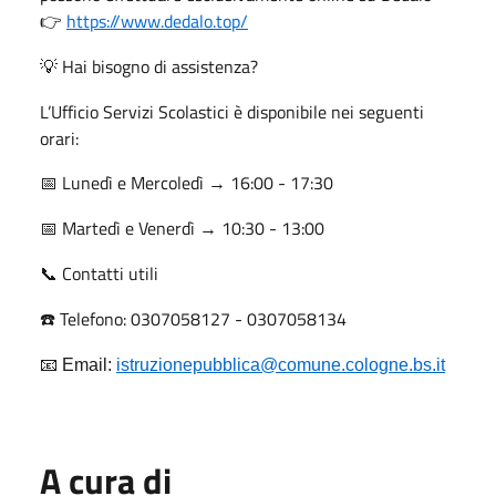
https://www.dedalo.top/
👉
Hai bisogno di assistenza?
💡
L’Ufficio Servizi Scolastici è disponibile nei seguenti
orari:
Lunedì e Mercoledì → 16:00 - 17:30
📅
Martedì e Venerdì → 10:30 - 13:00
📅
Contatti utili
📞
Telefono: 0307058127 - 0307058134
☎️
📧
Email:
istruzionepubblica@comune.cologne.bs.it
A cura di