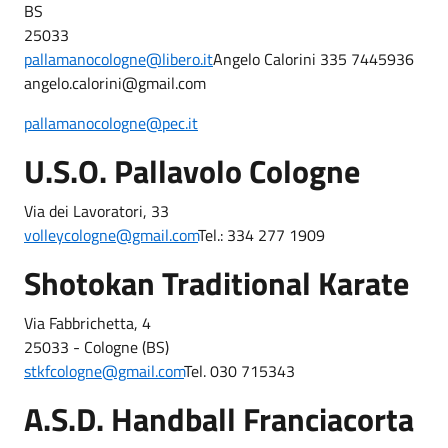
BS
25033
pallamanocologne@libero.it
Angelo Calorini 335 7445936
angelo.calorini@gmail.com
pallamanocologne@pec.it
U.S.O. Pallavolo Cologne
Via dei Lavoratori, 33
volleycologne@gmail.com
Tel.: 334 277 1909
Shotokan Traditional Karate
Via Fabbrichetta, 4
25033 - Cologne (BS)
stkfcologne@gmail.com
Tel. 030 715343
A.S.D. Handball Franciacorta