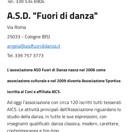
Tel.: 339 534 6904
A.S.D. "Fuori di danza"
Via Roma
25033 - Cologne (BS)
angela@asdfuorididanza.it
Tel. 339 757 3773
L’associazione
ASD Fuori di Danza
nasce nel 2006 come
associazione culturale e nel 2009 diventa Associazione Sportiva
iscritta al Coni e affiliata AICS.
Ad oggi l’associazione con circa 120 iscritti tutti tesserati
AICS. Le attività principali dell’Associazione riguardano lo
studio della danza, in tutte le sue espressioni, con
insegnanti qualificati: danza classica, modern, carettere,
contemporanea e hip-hop.