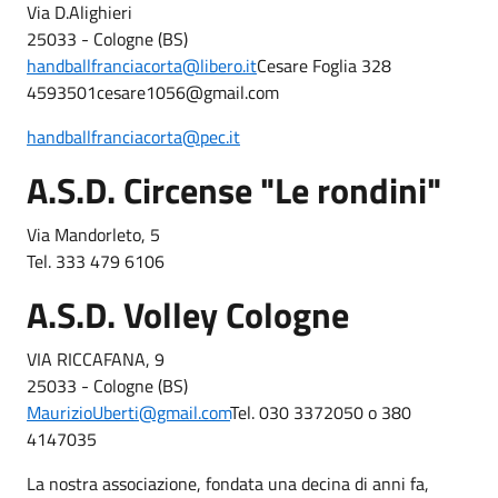
Via D.Alighieri
25033 - Cologne (BS)
handballfranciacorta@libero.it
Cesare Foglia 328
4593501
cesare1056@gmail.com
handballfranciacorta@pec.it
A.S.D. Circense "Le rondini"
Via Mandorleto, 5
Tel. 333 479 6106
A.S.D. Volley Cologne
VIA RICCAFANA, 9
25033 - Cologne (BS)
MaurizioUberti@gmail.com
Tel. 030 3372050 o 380
4147035
La nostra associazione, fondata una decina di anni fa,