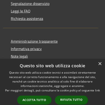
Segnalazione disservizio
Leggi le FAQ
Richiesta assistenza
Amministrazione trasparente
Informativa privacy
Note legali
×
Dichiarazione di accessibilità
Questo sito web utilizza cookie
Questo sito web utilizza cookie tecnici e assimilati strettamente
necessari al corretto funzionamento e alla navigazione del sito,
nonché un cookie tecnico analitico al solo fine di elaborare
informazioni statistiche, aggregate e anonime.
RSS
Copyright © 2026 • Comune di
Per maggiori dettagli, può consultare la cookie policy al seguente
link
Accessibilità
Cologne • Powered by
Privacy
Municipium
Accesso
•
RIFIUTA TUTTO
ACCETTA TUTTO
Cookie
redazione