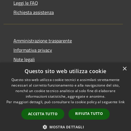
Leggi le FAQ
Richiesta assistenza
Amministrazione trasparente
Informativa privacy
Note legali
×
Dichiarazione di accessibilità
Questo sito web utilizza cookie
Questo sito web utilizza cookie tecnici e assimilati strettamente
necessari al corretto funzionamento e alla navigazione del sito,
nonché un cookie tecnico analitico al solo fine di elaborare
informazioni statistiche, aggregate e anonime.
RSS
Copyright © 2026 • Comune di
Per maggiori dettagli, può consultare la cookie policy al seguente
link
Accessibilità
Cologne • Powered by
Privacy
Municipium
Accesso
•
RIFIUTA TUTTO
ACCETTA TUTTO
Cookie
redazione
Mappa del sito
MOSTRA DETTAGLI